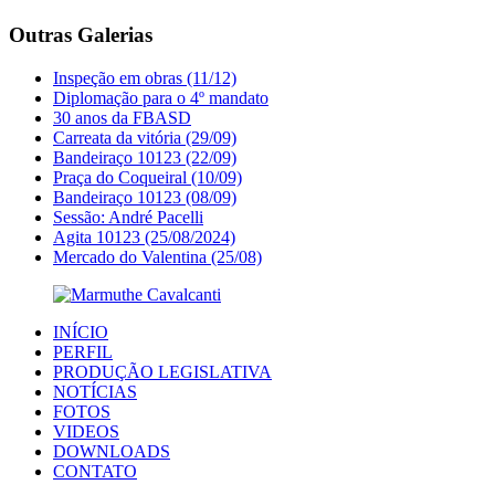
Outras Galerias
Inspeção em obras (11/12)
Diplomação para o 4º mandato
30 anos da FBASD
Carreata da vitória (29/09)
Bandeiraço 10123 (22/09)
Praça do Coqueiral (10/09)
Bandeiraço 10123 (08/09)
Sessão: André Pacelli
Agita 10123 (25/08/2024)
Mercado do Valentina (25/08)
INÍCIO
PERFIL
PRODUÇÃO LEGISLATIVA
NOTÍCIAS
FOTOS
VIDEOS
DOWNLOADS
CONTATO