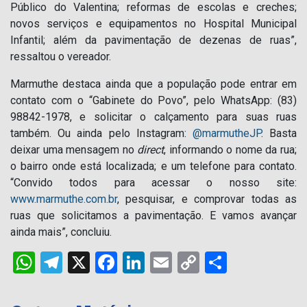
Público do Valentina; reformas de escolas e creches;
novos serviços e equipamentos no Hospital Municipal
Infantil; além da pavimentação de dezenas de ruas”,
ressaltou o vereador.
Marmuthe destaca ainda que a população pode entrar em
contato com o “Gabinete do Povo”, pelo WhatsApp: (83)
98842-1978, e solicitar o calçamento para suas ruas
também. Ou ainda pelo Instagram:
@marmutheJP
. Basta
deixar uma mensagem no
direct
, informando o nome da rua;
o bairro onde está localizada; e um telefone para contato.
“Convido todos para acessar o nosso site:
www.marmuthe.com.br
, pesquisar, e comprovar todas as
ruas que solicitamos a pavimentação. E vamos avançar
ainda mais”, concluiu.
WhatsApp
Telegram
X
Facebook
LinkedIn
Email
Copy
Share
Link