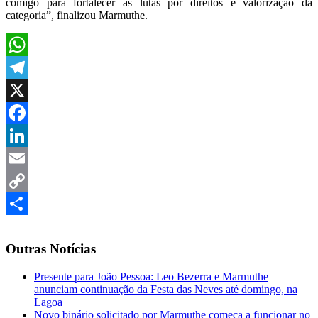
comigo para fortalecer as lutas por direitos e valorização da
categoria”, finalizou Marmuthe.
WhatsApp
Telegram
X
Facebook
LinkedIn
Email
Copy
Link
Share
Outras Notícias
Presente para João Pessoa: Leo Bezerra e Marmuthe
anunciam continuação da Festa das Neves até domingo, na
Lagoa
Novo binário solicitado por Marmuthe começa a funcionar no