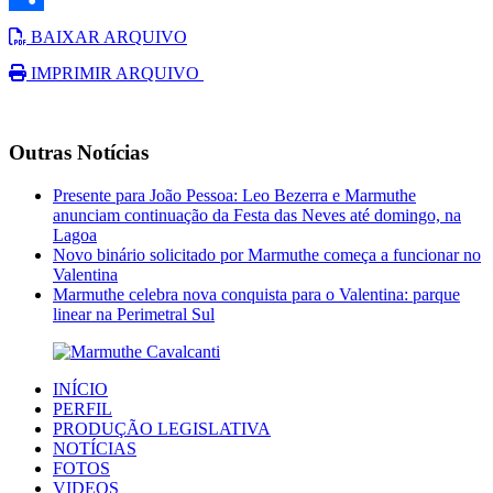
Link
Share
BAIXAR ARQUIVO
IMPRIMIR ARQUIVO
Outras Notícias
Presente para João Pessoa: Leo Bezerra e Marmuthe
anunciam continuação da Festa das Neves até domingo, na
Lagoa
Novo binário solicitado por Marmuthe começa a funcionar no
Valentina
Marmuthe celebra nova conquista para o Valentina: parque
linear na Perimetral Sul
INÍCIO
PERFIL
PRODUÇÃO LEGISLATIVA
NOTÍCIAS
FOTOS
VIDEOS