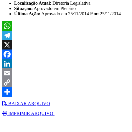
Localização Atual:
Diretoria Legislativa
Situação:
Aprovado em Plenário
Última Ação:
Aprovado em 25/11/2014
Em:
25/11/2014
WhatsApp
Telegram
X
Facebook
LinkedIn
Email
Copy
Link
Share
BAIXAR ARQUIVO
IMPRIMIR ARQUIVO