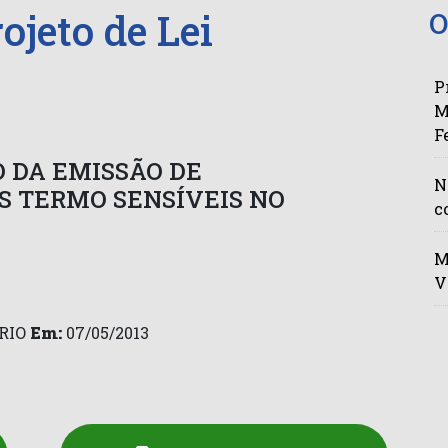
ojeto de Lei
O
P
M
F
O DA EMISSÃO DE
N
 TERMO SENSÍVEIS NO
c
M
V
RIO
Em:
07/05/2013
n
py
Share
k