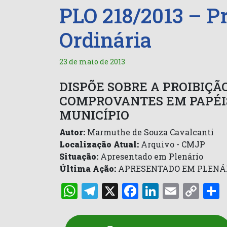
PLO 218/2013 – Pr
Ordinária
23 de maio de 2013
DISPÕE SOBRE A PROIBIÇÃ
COMPROVANTES EM PAPÉIS
MUNICÍPIO
Autor:
Marmuthe de Souza Cavalcanti
Localização Atual:
Arquivo - CMJP
Situação:
Apresentado em Plenário
Última Ação:
APRESENTADO EM PLENÁ
WhatsApp
Telegram
X
Facebook
LinkedI
Email
Co
Lin