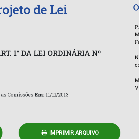
ojeto de Lei
O
P
M
F
T. 1° DA LEI ORDINÁRIA Nº
N
c
M
V
 as Comissões
Em:
11/11/2013
n
py
Share
k
IMPRIMIR ARQUIVO