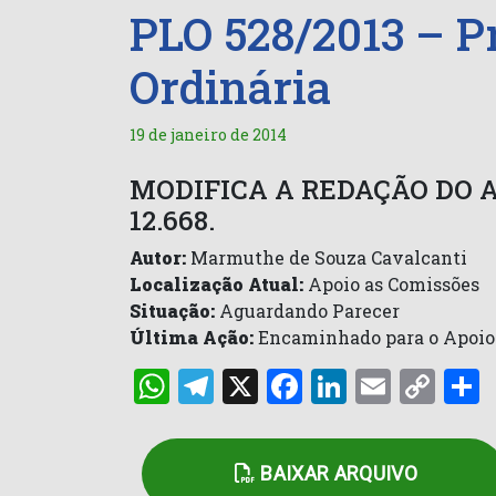
PLO 528/2013 – Pr
Ordinária
19 de janeiro de 2014
MODIFICA A REDAÇÃO DO AR
12.668.
Autor:
Marmuthe de Souza Cavalcanti
Localização Atual:
Apoio as Comissões
Situação:
Aguardando Parecer
Última Ação:
Encaminhado para o Apoio
WhatsApp
Telegram
X
Facebook
LinkedI
Email
Co
Lin
BAIXAR ARQUIVO