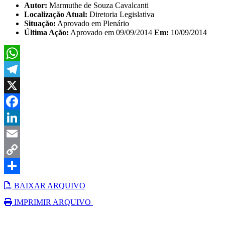
Autor:
Marmuthe de Souza Cavalcanti
Localização Atual:
Diretoria Legislativa
Situação:
Aprovado em Plenário
Última Ação:
Aprovado em 09/09/2014
Em:
10/09/2014
WhatsApp
Telegram
X
Facebook
LinkedIn
Email
Copy
Link
Share
BAIXAR ARQUIVO
IMPRIMIR ARQUIVO