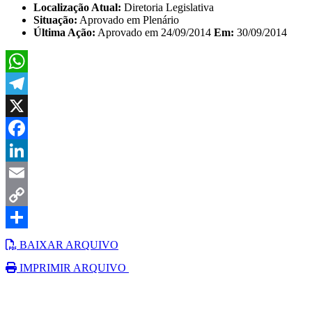
Localização Atual:
Diretoria Legislativa
Situação:
Aprovado em Plenário
Última Ação:
Aprovado em 24/09/2014
Em:
30/09/2014
WhatsApp
Telegram
X
Facebook
LinkedIn
Email
Copy
Link
Share
BAIXAR ARQUIVO
IMPRIMIR ARQUIVO