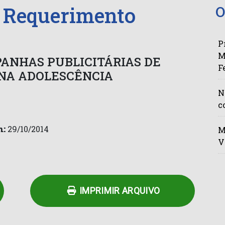
– Requerimento
O
P
M
ANHAS PUBLICITÁRIAS DE
F
NA ADOLESCÊNCIA
N
c
m:
29/10/2014
M
V
n
py
Share
k
IMPRIMIR ARQUIVO