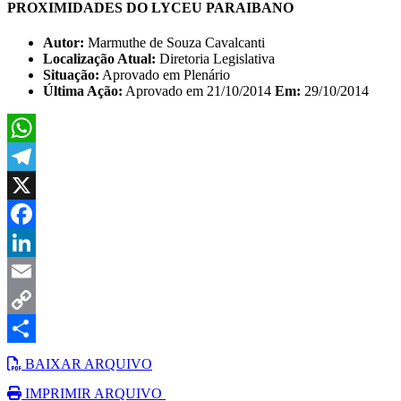
PROXIMIDADES DO LYCEU PARAIBANO
Autor:
Marmuthe de Souza Cavalcanti
Localização Atual:
Diretoria Legislativa
Situação:
Aprovado em Plenário
Última Ação:
Aprovado em 21/10/2014
Em:
29/10/2014
WhatsApp
Telegram
X
Facebook
LinkedIn
Email
Copy
Link
Share
BAIXAR ARQUIVO
IMPRIMIR ARQUIVO