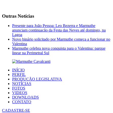
Outras Notícias
Presente para João Pessoa: Leo Bezerra e Marmuthe
anunciam continuação da Festa das Neves até domingo, na
Lagoa
Novo binário solicitado por Marmuthe começa a funcionar no
Valentina
Marmuthe celebra nova conquista para o Valentina: parque
linear na Perimetral Sul
INÍCIO
PERFIL
PRODUÇÃO LEGISLATIVA
NOTÍCIAS
FOTOS
VIDEOS
DOWNLOADS
CONTATO
CADASTRE-SE