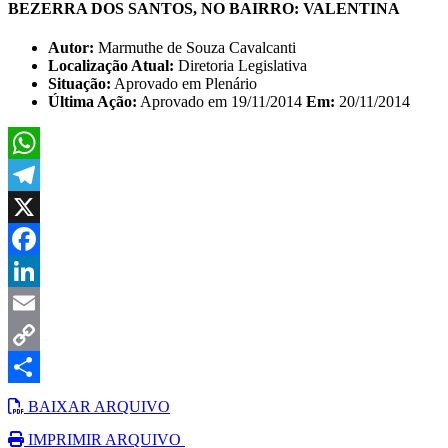
BEZERRA DOS SANTOS, NO BAIRRO: VALENTINA
Autor:
Marmuthe de Souza Cavalcanti
Localização Atual:
Diretoria Legislativa
Situação:
Aprovado em Plenário
Última Ação:
Aprovado em 19/11/2014
Em:
20/11/2014
WhatsApp
Telegram
X
Facebook
LinkedIn
Email
Copy
Link
Share
BAIXAR ARQUIVO
IMPRIMIR ARQUIVO