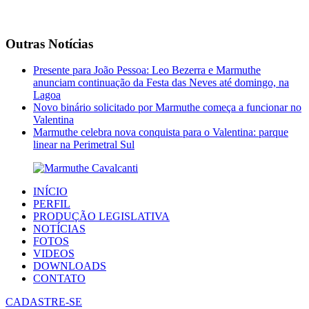
Outras Notícias
Presente para João Pessoa: Leo Bezerra e Marmuthe
anunciam continuação da Festa das Neves até domingo, na
Lagoa
Novo binário solicitado por Marmuthe começa a funcionar no
Valentina
Marmuthe celebra nova conquista para o Valentina: parque
linear na Perimetral Sul
INÍCIO
PERFIL
PRODUÇÃO LEGISLATIVA
NOTÍCIAS
FOTOS
VIDEOS
DOWNLOADS
CONTATO
CADASTRE-SE