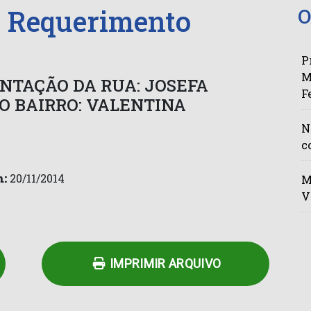
– Requerimento
O
P
M
NTAÇÃO DA RUA: JOSEFA
F
O BAIRRO: VALENTINA
N
c
:
20/11/2014
M
V
n
py
Share
k
IMPRIMIR ARQUIVO