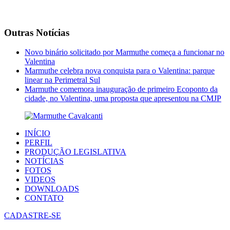
Outras Notícias
Novo binário solicitado por Marmuthe começa a funcionar no
Valentina
Marmuthe celebra nova conquista para o Valentina: parque
linear na Perimetral Sul
Marmuthe comemora inauguração de primeiro Ecoponto da
cidade, no Valentina, uma proposta que apresentou na CMJP
INÍCIO
PERFIL
PRODUÇÃO LEGISLATIVA
NOTÍCIAS
FOTOS
VIDEOS
DOWNLOADS
CONTATO
CADASTRE-SE