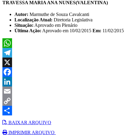
TRAVESSA MARIA ANA NUNES(VALENTINA)
Autor:
Marmuthe de Souza Cavalcanti
Localização Atual:
Diretoria Legislativa
Situação:
Aprovado em Plenário
Última Ação:
Aprovado em 10/02/2015
Em:
11/02/2015
WhatsApp
Telegram
X
Facebook
LinkedIn
Email
Copy
Link
Share
BAIXAR ARQUIVO
IMPRIMIR ARQUIVO