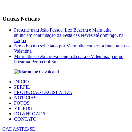
Outras Notícias
Presente para João Pessoa: Leo Bezerra e Marmuthe
anunciam continuação da Festa das Neves até domingo, na
Lagoa
Novo binário solicitado por Marmuthe começa a funcionar no
Valentina
Marmuthe celebra nova conquista para o Valentina: parque
linear na Perimetral Sul
INÍCIO
PERFIL
PRODUÇÃO LEGISLATIVA
NOTÍCIAS
FOTOS
VIDEOS
DOWNLOADS
CONTATO
CADASTRE-SE