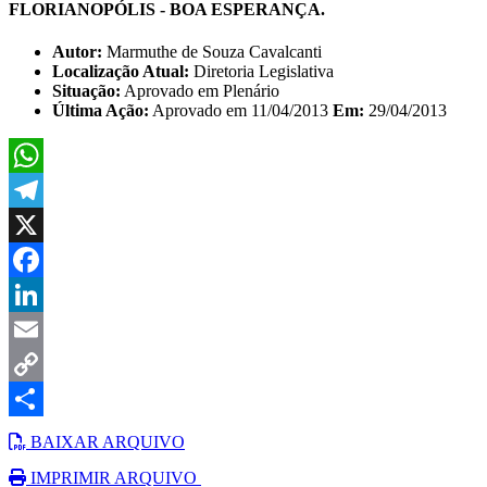
FLORIANOPÓLIS - BOA ESPERANÇA.
Autor:
Marmuthe de Souza Cavalcanti
Localização Atual:
Diretoria Legislativa
Situação:
Aprovado em Plenário
Última Ação:
Aprovado em 11/04/2013
Em:
29/04/2013
WhatsApp
Telegram
X
Facebook
LinkedIn
Email
Copy
Link
Share
BAIXAR ARQUIVO
IMPRIMIR ARQUIVO