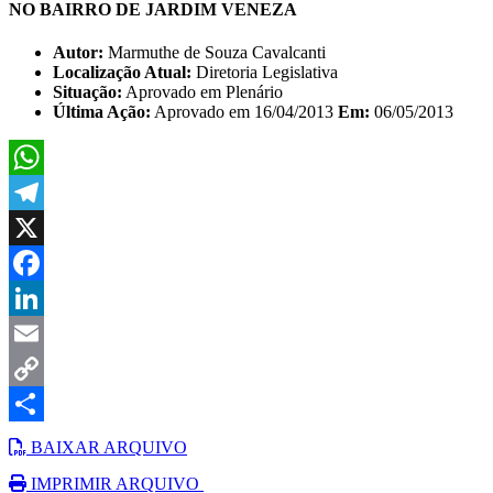
NO BAIRRO DE JARDIM VENEZA
Autor:
Marmuthe de Souza Cavalcanti
Localização Atual:
Diretoria Legislativa
Situação:
Aprovado em Plenário
Última Ação:
Aprovado em 16/04/2013
Em:
06/05/2013
WhatsApp
Telegram
X
Facebook
LinkedIn
Email
Copy
Link
Share
BAIXAR ARQUIVO
IMPRIMIR ARQUIVO