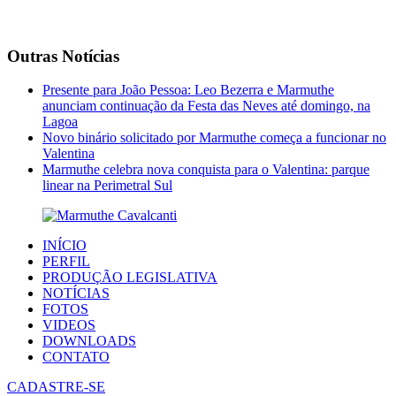
Outras Notícias
Presente para João Pessoa: Leo Bezerra e Marmuthe
anunciam continuação da Festa das Neves até domingo, na
Lagoa
Novo binário solicitado por Marmuthe começa a funcionar no
Valentina
Marmuthe celebra nova conquista para o Valentina: parque
linear na Perimetral Sul
INÍCIO
PERFIL
PRODUÇÃO LEGISLATIVA
NOTÍCIAS
FOTOS
VIDEOS
DOWNLOADS
CONTATO
CADASTRE-SE