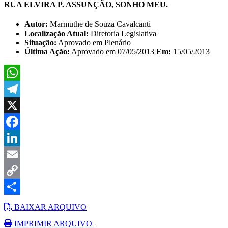
RUA ELVIRA P. ASSUNÇÃO, SONHO MEU.
Autor:
Marmuthe de Souza Cavalcanti
Localização Atual:
Diretoria Legislativa
Situação:
Aprovado em Plenário
Última Ação:
Aprovado em 07/05/2013
Em:
15/05/2013
WhatsApp
Telegram
X
Facebook
LinkedIn
Email
Copy
Link
Share
BAIXAR ARQUIVO
IMPRIMIR ARQUIVO