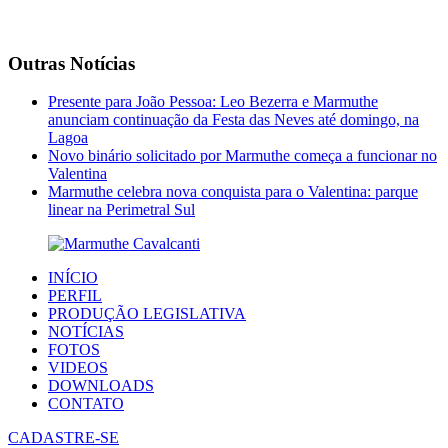
Outras Notícias
Presente para João Pessoa: Leo Bezerra e Marmuthe
anunciam continuação da Festa das Neves até domingo, na
Lagoa
Novo binário solicitado por Marmuthe começa a funcionar no
Valentina
Marmuthe celebra nova conquista para o Valentina: parque
linear na Perimetral Sul
INÍCIO
PERFIL
PRODUÇÃO LEGISLATIVA
NOTÍCIAS
FOTOS
VIDEOS
DOWNLOADS
CONTATO
CADASTRE-SE