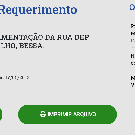
 Requerimento
O
P
M
VIMENTAÇÃO DA RUA DEP.
F
LHO, BESSA.
N
c
m:
17/05/2013
M
V
n
py
Share
k
IMPRIMIR ARQUIVO