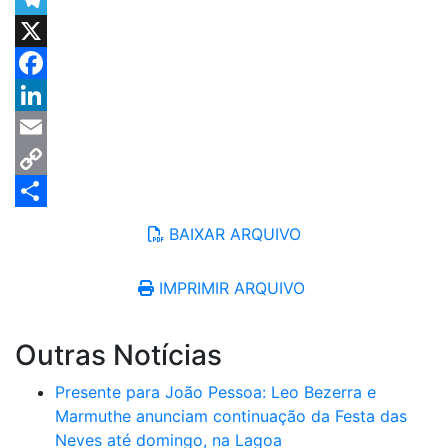
Telegram
X
Facebook
LinkedIn
Email
Copy
Link
Share
BAIXAR ARQUIVO
IMPRIMIR ARQUIVO
Outras Notícias
Presente para João Pessoa: Leo Bezerra e
Marmuthe anunciam continuação da Festa das
Neves até domingo, na Lagoa