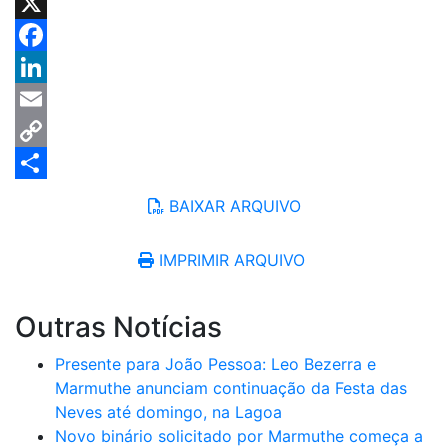
Telegram
X
Facebook
LinkedIn
Email
Copy
Link
Share
BAIXAR ARQUIVO
IMPRIMIR ARQUIVO
Outras Notícias
Presente para João Pessoa: Leo Bezerra e
Marmuthe anunciam continuação da Festa das
Neves até domingo, na Lagoa
Novo binário solicitado por Marmuthe começa a