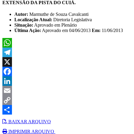
EXTENSÃO DA PISTA DO CUIÁ.
Autor:
Marmuthe de Souza Cavalcanti
Localização Atual:
Diretoria Legislativa
Situação:
Aprovado em Plenário
Última Ação:
Aprovado em 04/06/2013
Em:
11/06/2013
WhatsApp
Telegram
X
Facebook
LinkedIn
Email
Copy
Link
Share
BAIXAR ARQUIVO
IMPRIMIR ARQUIVO