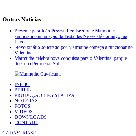
Outras Notícias
Presente para João Pessoa: Leo Bezerra e Marmuthe
anunciam continuação da Festa das Neves até domingo, na
Lagoa
Novo binário solicitado por Marmuthe começa a funcionar no
Valentina
Marmuthe celebra nova conquista para o Valentina: parque
linear na Perimetral Sul
INÍCIO
PERFIL
PRODUÇÃO LEGISLATIVA
NOTÍCIAS
FOTOS
VIDEOS
DOWNLOADS
CONTATO
CADASTRE-SE