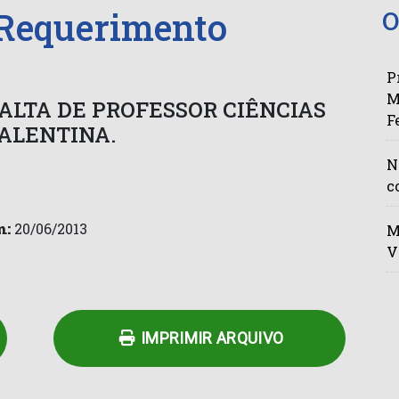
 Requerimento
O
P
M
FALTA DE PROFESSOR CIÊNCIAS
F
ALENTINA.
N
c
m:
20/06/2013
M
V
n
py
Share
k
IMPRIMIR ARQUIVO