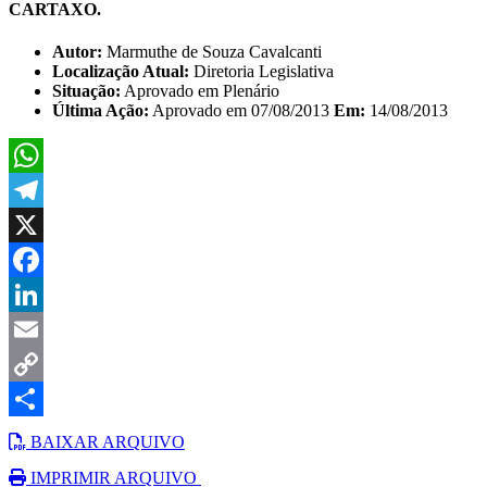
CARTAXO.
Autor:
Marmuthe de Souza Cavalcanti
Localização Atual:
Diretoria Legislativa
Situação:
Aprovado em Plenário
Última Ação:
Aprovado em 07/08/2013
Em:
14/08/2013
WhatsApp
Telegram
X
Facebook
LinkedIn
Email
Copy
Link
Share
BAIXAR ARQUIVO
IMPRIMIR ARQUIVO