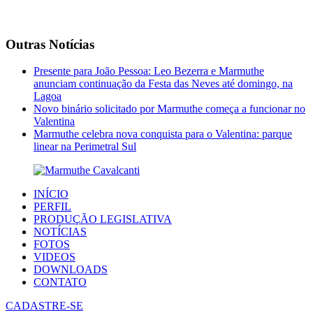
Outras Notícias
Presente para João Pessoa: Leo Bezerra e Marmuthe
anunciam continuação da Festa das Neves até domingo, na
Lagoa
Novo binário solicitado por Marmuthe começa a funcionar no
Valentina
Marmuthe celebra nova conquista para o Valentina: parque
linear na Perimetral Sul
INÍCIO
PERFIL
PRODUÇÃO LEGISLATIVA
NOTÍCIAS
FOTOS
VIDEOS
DOWNLOADS
CONTATO
CADASTRE-SE