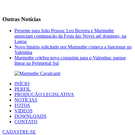
Outras Notícias
Presente para João Pessoa: Leo Bezerra e Marmuthe
anunciam continuação da Festa das Neves até domingo, na
Lagoa
Novo binário solicitado por Marmuthe começa a funcionar no
Valentina
Marmuthe celebra nova conquista para o Valentina: parque
linear na Perimetral Sul
INÍCIO
PERFIL
PRODUÇÃO LEGISLATIVA
NOTÍCIAS
FOTOS
VIDEOS
DOWNLOADS
CONTATO
CADASTRE-SE