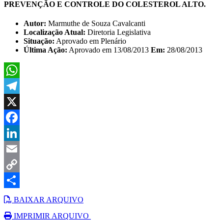
PREVENÇÃO E CONTROLE DO COLESTEROL ALTO.
Autor:
Marmuthe de Souza Cavalcanti
Localização Atual:
Diretoria Legislativa
Situação:
Aprovado em Plenário
Última Ação:
Aprovado em 13/08/2013
Em:
28/08/2013
WhatsApp
Telegram
X
Facebook
LinkedIn
Email
Copy
Link
Share
BAIXAR ARQUIVO
IMPRIMIR ARQUIVO