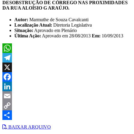
DESOBSTRUÇÃO DE CÓRREGO NAS PROXIMIDADES
DA RUA ALOÍSIO G ARAÚJO.
Autor:
Marmuthe de Souza Cavalcanti
Localização Atual:
Diretoria Legislativa
Situação:
Aprovado em Plenário
Última Ação:
Aprovado em 28/08/2013
Em:
10/09/2013
WhatsApp
Telegram
X
Facebook
LinkedIn
Email
Copy
Link
Share
BAIXAR ARQUIVO