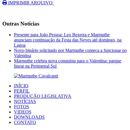
IMPRIMIR ARQUIVO
Outras Notícias
Presente para João Pessoa: Leo Bezerra e Marmuthe
anunciam continuação da Festa das Neves até domingo, na
Lagoa
Novo binário solicitado por Marmuthe começa a funcionar no
Valentina
Marmuthe celebra nova conquista para o Valentina: parque
linear na Perimetral Sul
INÍCIO
PERFIL
PRODUÇÃO LEGISLATIVA
NOTÍCIAS
FOTOS
VIDEOS
DOWNLOADS
CONTATO