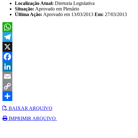
Localização Atual:
Diretoria Legislativa
Situação:
Aprovado em Plenário
Última Ação:
Aprovado em 13/03/2013
Em:
27/03/2013
WhatsApp
Telegram
X
Facebook
LinkedIn
Email
Copy
Link
Share
BAIXAR ARQUIVO
IMPRIMIR ARQUIVO