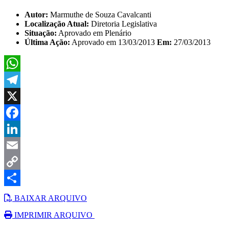
Autor:
Marmuthe de Souza Cavalcanti
Localização Atual:
Diretoria Legislativa
Situação:
Aprovado em Plenário
Última Ação:
Aprovado em 13/03/2013
Em:
27/03/2013
WhatsApp
Telegram
X
Facebook
LinkedIn
Email
Copy
Link
Share
BAIXAR ARQUIVO
IMPRIMIR ARQUIVO