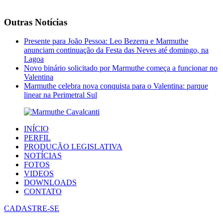
Outras Notícias
Presente para João Pessoa: Leo Bezerra e Marmuthe
anunciam continuação da Festa das Neves até domingo, na
Lagoa
Novo binário solicitado por Marmuthe começa a funcionar no
Valentina
Marmuthe celebra nova conquista para o Valentina: parque
linear na Perimetral Sul
INÍCIO
PERFIL
PRODUÇÃO LEGISLATIVA
NOTÍCIAS
FOTOS
VIDEOS
DOWNLOADS
CONTATO
CADASTRE-SE