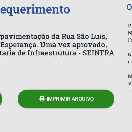
Requerimento
O
P
M
a pavimentação da Rua São Luís,
F
a Esperança. Uma vez aprovado,
aria de Infraestrutura - SEINFRA
N
c
n
py
Share
M
k
V
IMPRIMIR ARQUIVO