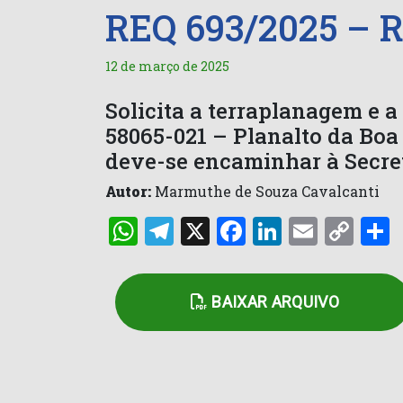
REQ 693/2025 – 
12 de março de 2025
Solicita a terraplanagem e 
58065-021 – Planalto da Bo
deve-se encaminhar à Secret
Autor:
Marmuthe de Souza Cavalcanti
WhatsApp
Telegram
X
Facebook
LinkedI
Email
Co
Lin
BAIXAR ARQUIVO