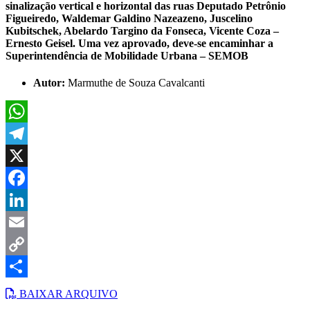
sinalização vertical e horizontal das ruas Deputado Petrônio
Figueiredo, Waldemar Galdino Nazeazeno, Juscelino
Kubitschek, Abelardo Targino da Fonseca, Vicente Coza –
Ernesto Geisel. Uma vez aprovado, deve-se encaminhar a
Superintendência de Mobilidade Urbana – SEMOB
Autor:
Marmuthe de Souza Cavalcanti
WhatsApp
Telegram
X
Facebook
LinkedIn
Email
Copy
Link
Share
BAIXAR ARQUIVO