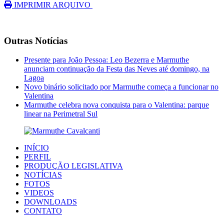
IMPRIMIR ARQUIVO
Outras Notícias
Presente para João Pessoa: Leo Bezerra e Marmuthe
anunciam continuação da Festa das Neves até domingo, na
Lagoa
Novo binário solicitado por Marmuthe começa a funcionar no
Valentina
Marmuthe celebra nova conquista para o Valentina: parque
linear na Perimetral Sul
INÍCIO
PERFIL
PRODUÇÃO LEGISLATIVA
NOTÍCIAS
FOTOS
VIDEOS
DOWNLOADS
CONTATO