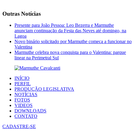
Outras Notícias
Presente para João Pessoa: Leo Bezerra e Marmuthe
anunciam continuação da Festa das Neves até domingo, na
Lagoa
Novo binário solicitado por Marmuthe começa a funcionar no
Valentina
Marmuthe celebra nova conquista para o Valentina: parque
linear na Perimetral Sul
INÍCIO
PERFIL
PRODUÇÃO LEGISLATIVA
NOTÍCIAS
FOTOS
VIDEOS
DOWNLOADS
CONTATO
CADASTRE-SE