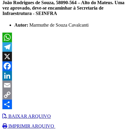
João Rodrigues de Souza, 58090-564 – Alto do Mateus. Uma
vez aprovado, deve-se encaminhar à Secretaria de
Infraestrutura - SEINFRA
Autor:
Marmuthe de Souza Cavalcanti
WhatsApp
Telegram
X
Facebook
LinkedIn
Email
Copy
Link
Share
BAIXAR ARQUIVO
IMPRIMIR ARQUIVO