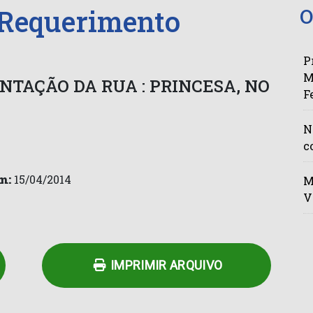
 Requerimento
O
P
M
NTAÇÃO DA RUA : PRINCESA, NO
F
N
c
m:
15/04/2014
M
V
n
py
Share
k
IMPRIMIR ARQUIVO