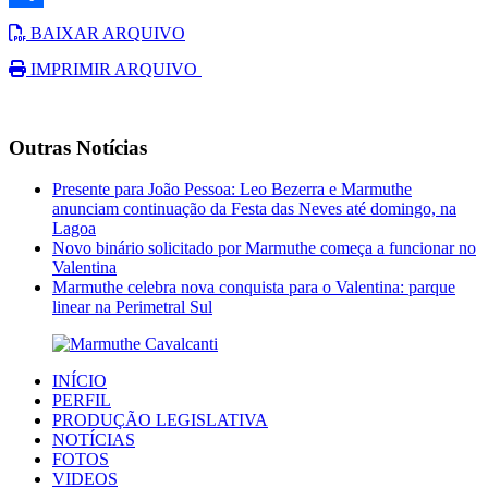
Link
Share
BAIXAR ARQUIVO
IMPRIMIR ARQUIVO
Outras Notícias
Presente para João Pessoa: Leo Bezerra e Marmuthe
anunciam continuação da Festa das Neves até domingo, na
Lagoa
Novo binário solicitado por Marmuthe começa a funcionar no
Valentina
Marmuthe celebra nova conquista para o Valentina: parque
linear na Perimetral Sul
INÍCIO
PERFIL
PRODUÇÃO LEGISLATIVA
NOTÍCIAS
FOTOS
VIDEOS