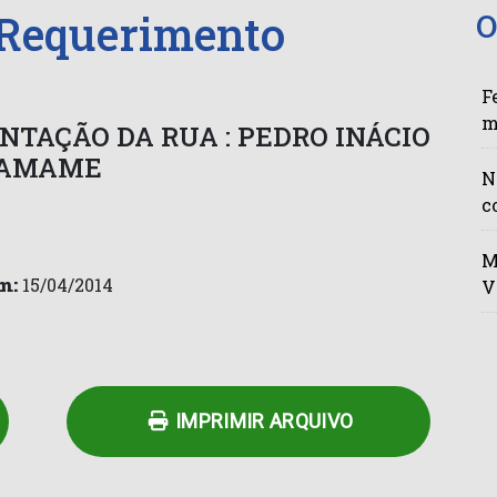
 Requerimento
O
F
m
NTAÇÃO DA RUA : PEDRO INÁCIO
GRAMAME
N
c
M
m:
15/04/2014
V
n
py
Share
k
IMPRIMIR ARQUIVO