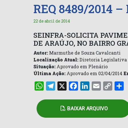
REQ 8489/2014 –
22 de abril de 2014
SEINFRA-SOLICITA PAVIME
DE ARAÚJO, NO BAIRRO 
Autor:
Marmuthe de Souza Cavalcanti
Localização Atual:
Diretoria Legislativa
Situação:
Aprovado em Plenário
Última Ação:
Aprovado em 02/04/2014
E
WhatsApp
Telegram
X
Facebook
LinkedI
Email
Co
Lin
BAIXAR ARQUIVO