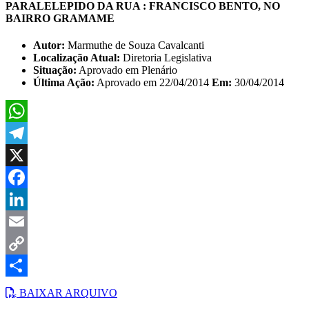
PARALELEPIDO DA RUA : FRANCISCO BENTO, NO
BAIRRO GRAMAME
Autor:
Marmuthe de Souza Cavalcanti
Localização Atual:
Diretoria Legislativa
Situação:
Aprovado em Plenário
Última Ação:
Aprovado em 22/04/2014
Em:
30/04/2014
WhatsApp
Telegram
X
Facebook
LinkedIn
Email
Copy
Link
Share
BAIXAR ARQUIVO