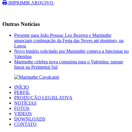
IMPRIMIR ARQUIVO
Outras Notícias
Presente para João Pessoa: Leo Bezerra e Marmuthe
anunciam continuação da Festa das Neves até domingo, na
Lagoa
Novo binário solicitado por Marmuthe começa a funcionar no
Valentina
Marmuthe celebra nova conquista para o Valentina: parque
linear na Perimetral Sul
INÍCIO
PERFIL
PRODUÇÃO LEGISLATIVA
NOTÍCIAS
FOTOS
VIDEOS
DOWNLOADS
CONTATO