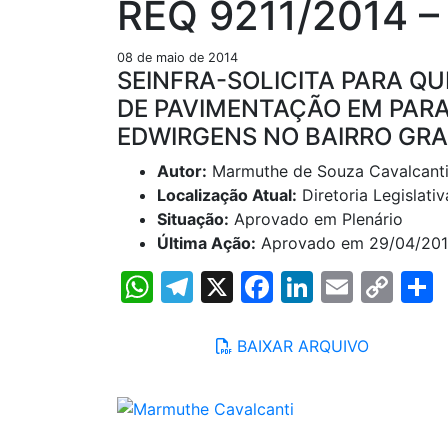
REQ 9211/2014 –
08 de maio de 2014
SEINFRA-SOLICITA PARA QU
DE PAVIMENTAÇÃO EM PARA
EDWIRGENS NO BAIRRO GR
Autor:
Marmuthe de Souza Cavalcant
Localização Atual:
Diretoria Legislativ
Situação:
Aprovado em Plenário
Última Ação:
Aprovado em 29/04/20
WhatsApp
Telegram
X
Facebook
LinkedIn
Email
Co
Lin
BAIXAR ARQUIVO