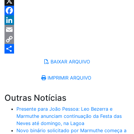
Telegram
X
Facebook
LinkedIn
Email
Copy
Link
Share
BAIXAR ARQUIVO
IMPRIMIR ARQUIVO
Outras Notícias
Presente para João Pessoa: Leo Bezerra e
Marmuthe anunciam continuação da Festa das
Neves até domingo, na Lagoa
Novo binário solicitado por Marmuthe começa a