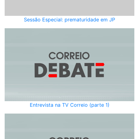
Sessão Especial: prematuridade em JP
Entrevista na TV Correio (parte 1)