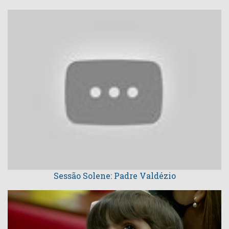
Sessão Solene: Padre Valdézio