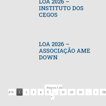
LOA 2026 –
INSTITUTO DOS
CEGOS
LOA 2026 –
ASSOCIAÇÃO AME
DOWN
Página 1 de
476
1
2
3
4
5
...
10
20
30
...
»
Úl
»