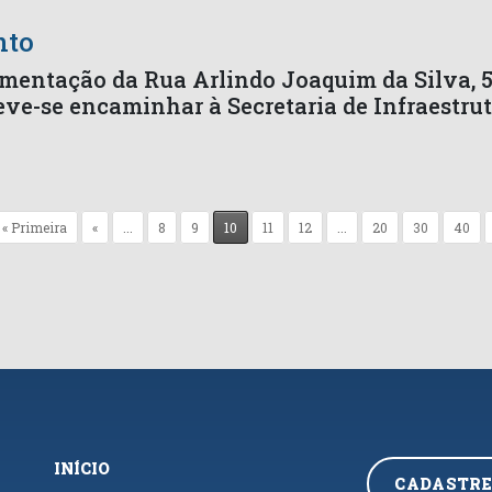
nto
imentação da Rua Arlindo Joaquim da Silva, 
eve-se encaminhar à Secretaria de Infraestru
« Primeira
«
...
8
9
10
11
12
...
20
30
40
INÍCIO
CADASTRE