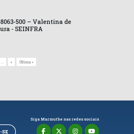
58063-500 – Valentina de
tura - SEINFRA
...
»
Última »
Siga Marmuthe nas redes sociais
-SE